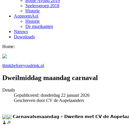
Bonte Avond 2019
Spelersgroep 2018
Historie
AopnormAol
Historie
De muzikanten
Nieuws
Downloads
Home:
thinkbeforeyoudrink.nl
Dweilmiddag maandag carnaval
Details
Gepubliceerd: donderdag 22 januari 2026
Geschreven door CV de Aopelaanders
 𝗖𝗮𝗿𝗻𝗮𝘃𝗮𝗹𝘀𝗺𝗮𝗮𝗻𝗱𝗮𝗴 = 𝗗𝘄𝗲𝗶𝗹𝗲𝗻 𝗺𝗲𝘁 𝗖𝗩 𝗱𝗲 𝗔𝗼𝗽𝗲𝗹𝗮𝗮