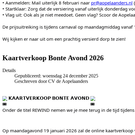
• Aanmelden: Mail uiterlijk 8 februari naar 
pr@aopelaanders.nl
 
• Startklaar: Zorg dat de versiering vanaf uiterlijk donderdag vo
• Vlag uit: Ook als je niet meedoet. Geen vlag? Scoor de Aopela
De prijsuitreiking is tijdens carnaval op maandagmiddag vanaf
Wij kijken er naar uit om een prachtig versierd dorp te zien!
Kaartverkoop Bonte Avond 2026
Details
Gepubliceerd: woensdag 24 december 2025
Geschreven door CV de Aopelaanders
 𝗞𝗔𝗔𝗥𝗧𝗩𝗘𝗥𝗞𝗢𝗢𝗣 𝗕𝗢𝗡𝗧𝗘 𝗔𝗩𝗢𝗡𝗗 
Onder de titel REWIND 
nemen we je mee terug in de tijd tijden
Op maandagavond 19 januari 2026 zal de online kaartverkoop va