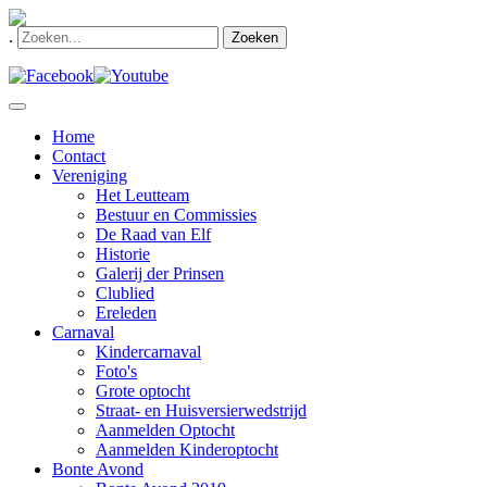
.
Zoeken
Home
Contact
Vereniging
Het Leutteam
Bestuur en Commissies
De Raad van Elf
Historie
Galerij der Prinsen
Clublied
Ereleden
Carnaval
Kindercarnaval
Foto's
Grote optocht
Straat- en Huisversierwedstrijd
Aanmelden Optocht
Aanmelden Kinderoptocht
Bonte Avond