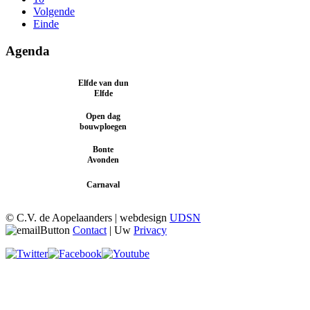
Volgende
Einde
Agenda
Elfde van dun
8 november 2025
Elfde
Open dag
18 januari 2026
bouwploegen
Bonte
30 januari t/m 8
februari 2026
Avonden
13 februari t/m 17
Carnaval
februari 2026
© C.V. de Aopelaanders | webdesign
UDSN
Contact
| Uw
Privacy