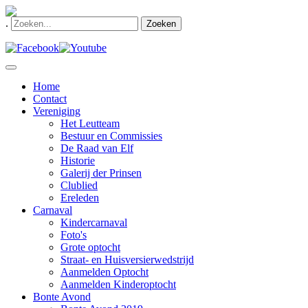
.
Zoeken
Home
Contact
Vereniging
Het Leutteam
Bestuur en Commissies
De Raad van Elf
Historie
Galerij der Prinsen
Clublied
Ereleden
Carnaval
Kindercarnaval
Foto's
Grote optocht
Straat- en Huisversierwedstrijd
Aanmelden Optocht
Aanmelden Kinderoptocht
Bonte Avond