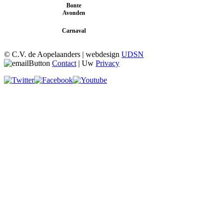
Bonte
30 januari t/m 8
februari 2026
Avonden
13 februari t/m 17
Carnaval
februari 2026
© C.V. de Aopelaanders | webdesign
UDSN
Contact
| Uw
Privacy